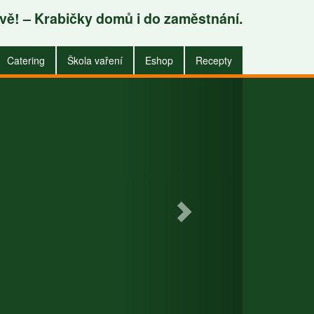
avě! – Krabičky domů i do zaměstnání.
.
Catering
Škola vaření
Eshop
Recepty