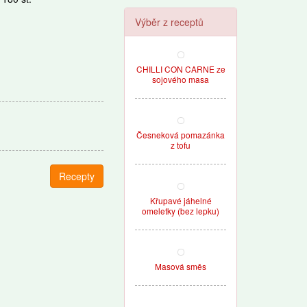
Výběr z receptů
CHILLI CON CARNE ze
sojového masa
Česneková pomazánka
z tofu
Recepty
Křupavé jáhelné
omeletky (bez lepku)
Masová směs