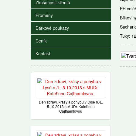
Zkušenosti klientů
EH celéh
Proměny
Bílkovin
Sachari
Dárkové poukazy
Tuky: 1
Ceník
Kontakt
Den zdraví, krásy a pohybu v Lysé n./L.
5.10.2013 s MUDr. Kateřinou
Cajthamlovou