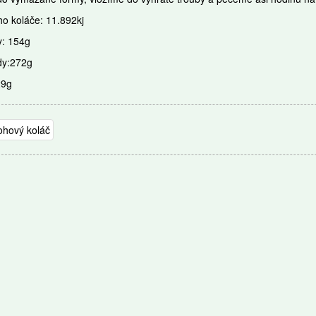
o koláče: 11.892kj
y: 154g
dy:272g
29g