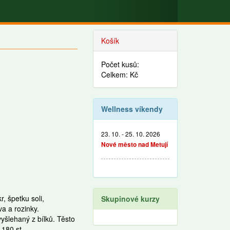
Košík
Počet kusů:
Celkem: Kč
Wellness víkendy
23. 10. - 25. 10. 2026
Nové město nad Metují
 špetku soli,
Skupinové kurzy
a a rozinky.
yšlehaný z bílků. Těsto
180 st.