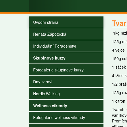
Tvar
Úvodní strana
1kg níz
Renata Zápotocká
125g má
Individuální Poradenství
4 vejce
Skupinové kurzy
150g cu
1 sáček
Fotogalerie skupinové kurzy
4 lžíce 
Dny zdravi
1/2 práš
125g ro
Nordic Walking
1 citron
Wellness víkendy
Tvaroh n
vanilkov
Fotogalerie wellness víkendy
Promíchá
vlijeme 