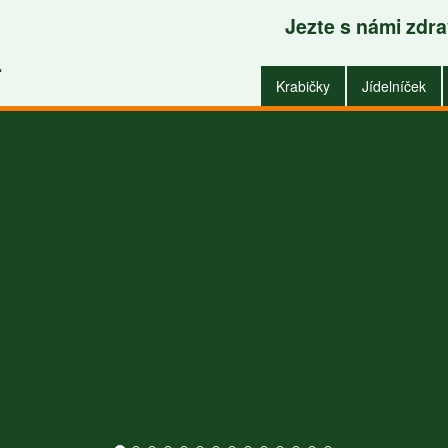
Jezte s námi zdr
Krabičky do zaměstnání i do domu
.
Krabičky
Jídelníček