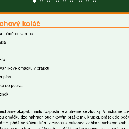
ohový koláč
kotučného tvarohu
sla
kru
 vanilkové omáčku v prášku
krupice
ku do pečiva
zinek
echáme okapat, máslo rozpustíme a utřeme se žloutky. Vmícháme cukr,
ou omáčku (lze nahradit pudinkovým práškem), krupici, prášek do pečiv
me, přidáme šťávu i kůru z citronu a nakonec zlehka vmícháme sníh v
do vymazané formy, vložíme do vyhřáté trouby a pečeme asi hodinu na 