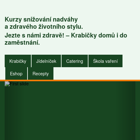
Kurzy snižování nadváhy
a zdravého životního stylu.
Jezte s námi zdravě! – Krabičky domů i do
čky do
Krabičk
zaměstnání.
ání i do
zaměstnán
Krabičky
Jídelníček
Catering
Škola vaření
mu.
domu
Eshop
Recepty