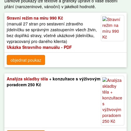
Dárkové poukazy lze textově a graficky upravit o vaše osobní
přání (narozeninové, vánoční) v jakékoli hodnotě.
Stravní režim na míru 990 Kč
(manuál 27 stran pro sestavení zdravého
jídelníčku se správným zastoupením všech živin,
bez doplňků stravy, včetně ukázkové jídelníčku,
vypracovaný pro daného klienta)
Ukázka Stravního manuálu - PDF
objednat poukaz
Analýza skladby těla
+ konzultace s výživovým
poradcem 250 Kč