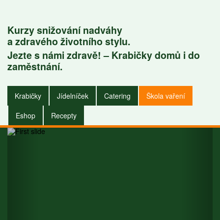
Kurzy snižování nadváhy
a zdravého životního stylu.
Jezte s námi zdravě! – Krabičky domů i do
Krabičky do
zaměstnání.
zaměstnání i do
Krabičky
Jídelníček
Catering
Škola vaření
domu.
Eshop
Recepty