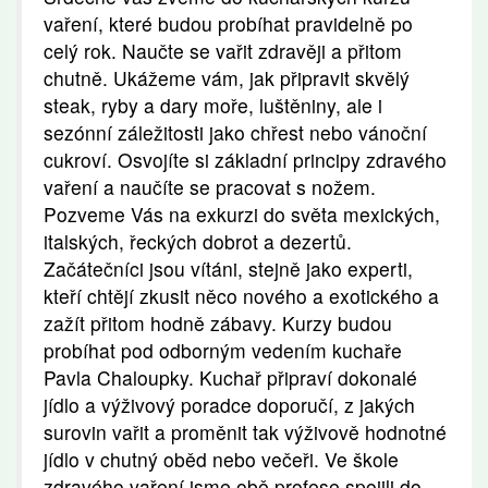
vaření, které budou probíhat pravidelně po
celý rok. Naučte se vařit zdravěji a přitom
chutně. Ukážeme vám, jak připravit skvělý
steak, ryby a dary moře, luštěniny, ale i
sezónní záležitosti jako chřest nebo vánoční
cukroví. Osvojíte si základní principy zdravého
vaření a naučíte se pracovat s nožem.
Pozveme Vás na exkurzi do světa mexických,
italských, řeckých dobrot a dezertů.
Začátečníci jsou vítáni, stejně jako experti,
kteří chtějí zkusit něco nového a exotického a
zažít přitom hodně zábavy. Kurzy budou
probíhat pod odborným vedením kuchaře
Pavla Chaloupky. Kuchař připraví dokonalé
jídlo a výživový poradce doporučí, z jakých
surovin vařit a proměnit tak výživově hodnotné
jídlo v chutný oběd nebo večeři. Ve škole
zdravého vaření jsme obě profese spojili do