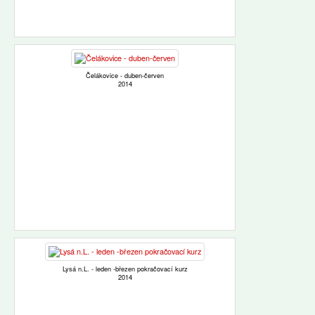
Čelákovice - duben-červen
2014
Lysá n.L. - leden -březen pokračovací kurz
2014