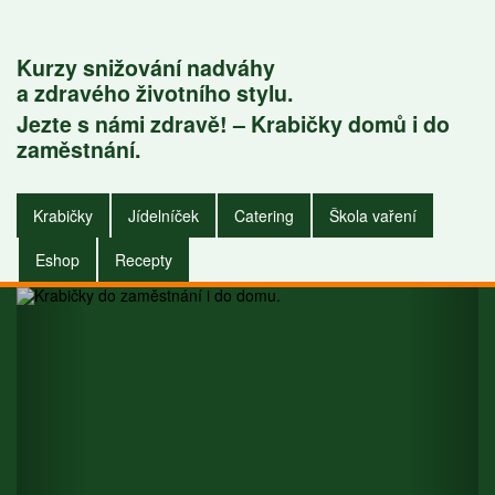
Kurzy snižování nadváhy
a zdravého životního stylu.
Jezte s námi zdravě! – Krabičky domů i do
Krabičky do
zaměstnání.
zaměstnání i do
Krabičky
Jídelníček
Catering
Škola vaření
domu.
Eshop
Recepty