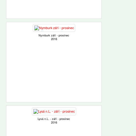
Nymburk září - prosinec
2016
Lysá n.L. - září - prosinec
2016