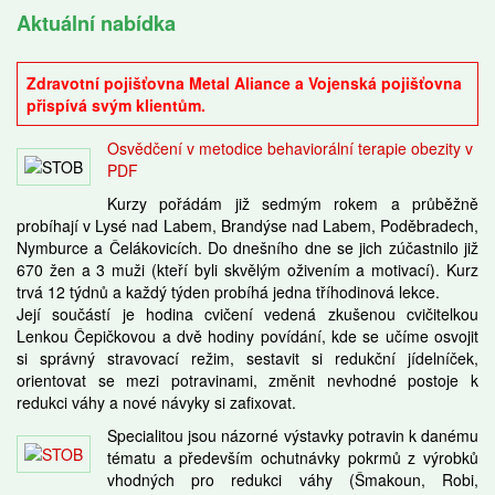
Aktuální nabídka
Zdravotní pojišťovna Metal Aliance a Vojenská pojišťovna
přispívá svým klientům.
Osvědčení v metodice behaviorální terapie obezity v
PDF
Kurzy pořádám již sedmým rokem a průběžně
probíhají v Lysé nad Labem, Brandýse nad Labem, Poděbradech,
Nymburce a Čelákovicích. Do dnešního dne se jich zúčastnilo již
670 žen a 3 muži (kteří byli skvělým oživením a motivací). Kurz
trvá 12 týdnů a každý týden probíhá jedna tříhodinová lekce.
Její součástí je hodina cvičení vedená zkušenou cvičitelkou
Lenkou Čepičkovou a dvě hodiny povídání, kde se učíme osvojit
si správný stravovací režim, sestavit si redukční jídelníček,
orientovat se mezi potravinami, změnit nevhodné postoje k
redukci váhy a nové návyky si zafixovat.
Specialitou jsou názorné výstavky potravin k danému
tématu a především ochutnávky pokrmů z výrobků
vhodných pro redukci váhy (Šmakoun, Robi,