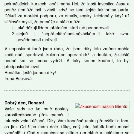
pokračujících kurzech, opět mohu říct, že lepší investice času a
peněz nemůže být, zvlášť, když se tam sejde tak prima parta.
Děkuji za morální podporu, za emaily, smsky, telefonáty..když už
si člověk myslí, že nemůže a stále může.
také děkuji lidem, přátelům, kteří mě podporovali
stejně i "nepřátelům".posměváčkům..ti také svou
nevědomostí motivují
V neposlední řadě jsem ráda, že jsem díky této změne mohla
začít opět sportovat, koleno po operaci drží a doufám, že ještě
hodně km se mnou vydrží. A taky konec kouření, to byl
předposlední level.
Renátko, ještě jednou díky!
Irena Becková
Dobrý den, Renato!
Vaše rady se ke mně dostaly
zprostředkovaně přes mamču i
tak byly velmi účinné. Díky Vám konečně umím přemýšlet o tom,
co jím. Od října mám dole 10kg, celý letní šatník budu muset
vyměnit! :) Obě s mamčou se cítíme perfektně a nalézáme ve