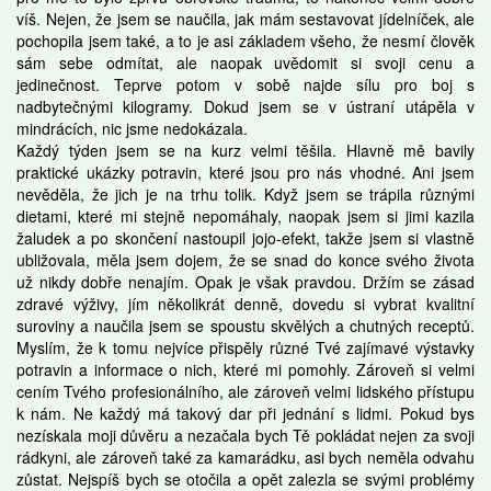
víš. Nejen, že jsem se naučila, jak mám sestavovat jídelníček, ale
pochopila jsem také, a to je asi základem všeho, že nesmí člověk
sám sebe odmítat, ale naopak uvědomit si svoji cenu a
jedinečnost. Teprve potom v sobě najde sílu pro boj s
nadbytečnými kilogramy. Dokud jsem se v ústraní utápěla v
mindrácích, nic jsme nedokázala.
Každý týden jsem se na kurz velmi těšila. Hlavně mě bavily
praktické ukázky potravin, které jsou pro nás vhodné. Ani jsem
nevěděla, že jich je na trhu tolik. Když jsem se trápila různými
dietami, které mi stejně nepomáhaly, naopak jsem si jimi kazila
žaludek a po skončení nastoupil jojo-efekt, takže jsem si vlastně
ubližovala, měla jsem dojem, že se snad do konce svého života
už nikdy dobře nenajím. Opak je však pravdou. Držím se zásad
zdravé výživy, jím několikrát denně, dovedu si vybrat kvalitní
suroviny a naučila jsem se spoustu skvělých a chutných receptů.
Myslím, že k tomu nejvíce přispěly různé Tvé zajímavé výstavky
potravin a informace o nich, které mi pomohly. Zároveň si velmi
cením Tvého profesionálního, ale zároveň velmi lidského přístupu
k nám. Ne každý má takový dar při jednání s lidmi. Pokud bys
nezískala moji důvěru a nezačala bych Tě pokládat nejen za svoji
rádkyni, ale zároveň také za kamarádku, asi bych neměla odvahu
zůstat. Nejspíš bych se otočila a opět zalezla se svými problémy