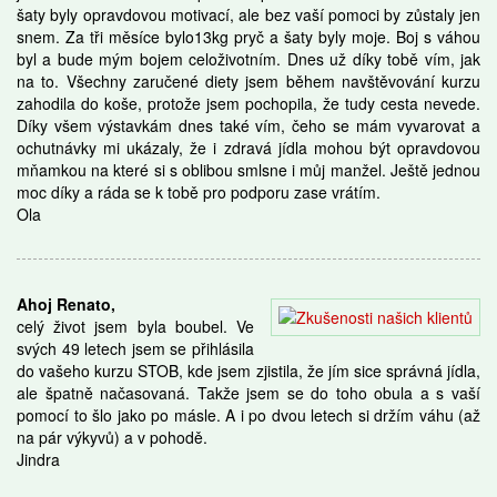
šaty byly opravdovou motivací, ale bez vaší pomoci by zůstaly jen
snem. Za tři měsíce bylo13kg pryč a šaty byly moje. Boj s váhou
byl a bude mým bojem celoživotním. Dnes už díky tobě vím, jak
na to. Všechny zaručené diety jsem během navštěvování kurzu
zahodila do koše, protože jsem pochopila, že tudy cesta nevede.
Díky všem výstavkám dnes také vím, čeho se mám vyvarovat a
ochutnávky mi ukázaly, že i zdravá jídla mohou být opravdovou
mňamkou na které si s oblibou smlsne i můj manžel. Ještě jednou
moc díky a ráda se k tobě pro podporu zase vrátím.
Ola
Ahoj Renato,
celý život jsem byla boubel. Ve
svých 49 letech jsem se přihlásila
do vašeho kurzu STOB, kde jsem zjistila, že jím sice správná jídla,
ale špatně načasovaná. Takže jsem se do toho obula a s vaší
pomocí to šlo jako po másle. A i po dvou letech si držím váhu (až
na pár výkyvů) a v pohodě.
Jindra