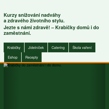
Kurzy snižování nadváhy
a zdravého životního stylu.
Jezte s námi zdravě! – Krabičky domů i do
Krabičky do
zaměstnání.
zaměstnání i do
Krabičky
Jídelníček
Catering
Škola vaření
domu.
Eshop
Recepty