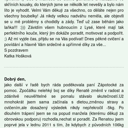
skříních kousky, do kterých jsme se několik let nevešly a bylo nám
líto je vyhodit. Velmi Vám děkuji za všechno, co děláte nejen pro
všechny boubelky! Já nikdy velkou nadváhu neměla, ale objevili
se u mě problémy s chodidly a zády. Teď už zase běhám jako
laňka!!! :))) Závidím všem hubnoucím z Lysé, které mají tak
perfektního kouče, který jim dokáže poradit, motivovat a podpořit.
;) Až mi vyjde čas, přijdu se na Vás podívat! Dnes pěkné cvičení a
povídání a hlavně Vám srdečné a upřímné díky za vše...
S pozdravem
Katka Hošková
Dobrý den,
jako další v řadě bych ráda poděkovala paní Zápotocké za
pomoc. Zpočátku nelehký boj se díky Renatě změnil v radost a
zdánlivě neuvěřitelné se pomalu stávalo skutečností.Už
mnohokrát jsem sama začínala s dietou,změnou stravy a
cvičením,ale dosažený výsledek nikdy nepřekročil -5kg. Po
dlouhém trápení jsem se na popud manžela (kterému děkuji za
obrovskou podporu) rozhodla,nechat si poradit. Za Renatou jsem
poprvé jela v lednu 2011 s tím, že kdybych z původních 106kg