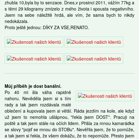
zhubla 10,byla by to senzace. Dnes,v prosinci 2011, vážím 77kg a
s těmi 29 kilogramy zmizelo z mého života i spousta negativního.
Jsem na sebe náležitě hrdá, ale vím, že sama bych to nikdy
nedokázala.
Proto ještě jednou: DÍKY ZA VŠE,RENATO.
Můj příběh je dost banální.
Po 40 mi šla váha rapidně
nahoru. Nevěděla jsem si s tím
rady a tak jsem rozdávala malé
oblečení a kupovala jsem si větší. Ráda jezdím na kole, ale když
už jsem to nemohla ušlápnou, "řekla jsem DOST". Pracuji na
poště a tak jsem stále na očích lidem. Přišla za mnou kamarádka
se slovy "pojď se mnou do STOBu". Nevěřila jsem, že to pomůže,
a tak jsem si řekla, že všem dokážu, že to nepomůže. Přesto jsem