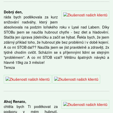
Dobrý den,
ráda bych poděkovala za kurz
snižování nadváhy, který jsem
absolvovala na podzim loňského roku v Lysé nad Labem. Díky
STOBu jsem se naučila hubnout chytře - bez diet a hladovění.
Stačila jen úprava jídelníčku a začít se hýbat. Řekla bych, že jsem
zdárný příklad toho, že hubnout jde bez problémů i v době kojení.
A co mi STOB dal?? Naučila jsem se jíst pravidelně a zdravěji, 2x
týdně chodím cvičit. Scházím se s příjemnými lidmi se stejným
"problémem". A co mi STOB vzal? Většinu špatných návyků a
hlavně 15kg za 3 měsíce!
Tereza
Ahoj Renato,
chtěla bych Ti poděkovat za
podporu v mém hubnutí.