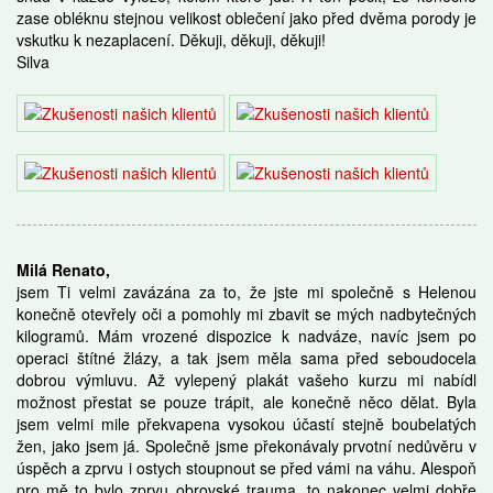
zase obléknu stejnou velikost oblečení jako před dvěma porody je
vskutku k nezaplacení. Děkuji, děkuji, děkuji!
Silva
Milá Renato,
jsem Ti velmi zavázána za to, že jste mi společně s Helenou
konečně otevřely oči a pomohly mi zbavit se mých nadbytečných
kilogramů. Mám vrozené dispozice k nadváze, navíc jsem po
operaci štítné žlázy, a tak jsem měla sama před seboudocela
dobrou výmluvu. Až vylepený plakát vašeho kurzu mi nabídl
možnost přestat se pouze trápit, ale konečně něco dělat. Byla
jsem velmi mile překvapena vysokou účastí stejně boubelatých
žen, jako jsem já. Společně jsme překonávaly prvotní nedůvěru v
úspěch a zprvu i ostych stoupnout se před vámi na váhu. Alespoň
pro mě to bylo zprvu obrovské trauma, to nakonec velmi dobře