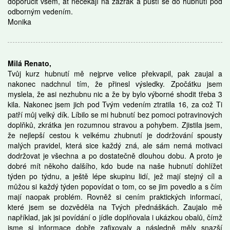
doporučit všem, ať nečekají na zázrak a pustí se do hubnutí pod
odborným vedením.
Monika
Milá Renato,
Tvůj kurz hubnutí mě nejprve velice překvapil, pak zaujal a
nakonec nadchnul tím, že přinesl výsledky. Zpočátku jsem
myslela, že asi nezhubnu nic a že by bylo výborné shodit třeba 3
kila. Nakonec jsem jich pod Tvým vedením ztratila 16, za což Ti
patří můj velký dík. Líbilo se mi hubnutí bez pomoci potravinových
doplňků, zkrátka jen rozumnou stravou a pohybem. Zjistila jsem,
že nejlepší cestou k velkému zhubnutí je dodržování spousty
malých pravidel, která sice každý zná, ale sám nemá motivaci
dodržovat je všechna a po dostatečně dlouhou dobu. A proto je
dobré mít někoho dalšího, kdo bude na naše hubnutí dohlížet
týden po týdnu, a ještě lépe skupinu lidí, jež mají stejný cíl a
můžou si každý týden popovídat o tom, co se jim povedlo a s čím
mají naopak problém. Rovněž si cením praktických informací,
které jsem se dozvěděla na Tvých přednáškách. Zaujalo mě
například, jak jsi povídání o jídle doplňovala i ukázkou obalů, čímž
jsme si informace dobře zafixovaly a následně měly snazší