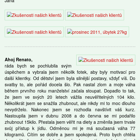
Jana
Ahoj Renato,
ráda bych se pochlubila svým
úspěchem a vybrala jsem několik fotek, aby byly motivací pro
další klientky. Od dětství jsem byla silnější postavy, vždyť víš. Do
svatby to, ale pořád docela šlo. Pak nastal zlom a moje váha
během prvního roku manželství začala stoupat. Dopadlo to tak,
že jsem ve svých 20 letech vážila neuvěřitelných 104 kilo.
Několikrát jsem se snažila zhubnout, ale nikdy mi to moc dlouho
nevydrželo. Nakonec jsem se rozhodla navštívit váš kurz.
Nastoupila jsem v dubnu 2008 a do června se mi podařilo
zhubnout 15kilo. Přestala jsem věřit na diety a změnila jsem trvale
svůj přístup k jídlu. Odměnou mi je má současná váha 77
kilogramů. Cítím se dobře a jsem spokojená. Proto bych chtěla