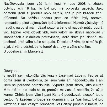
Navštěvovala jsem váš jarní kurz v roce 2008 a zhubla
úctyhodných 16 kg. To byl pro mě obrovský úspěch. Jako
odměnu jsem si pořídila nový šatník, což je pro každou ženu
příjemné. Na každou hodinu jsem se těšila, byly opravdu
rozmanité a plné zajímavých tipů a informací. Hlavně výstavky mě
naučily, na co si mám dávat pozor a čeho si naopak můžu dopřát
víc. Teprve když člověk vidí, kolik kalorií se skrývá například v
limonádách a v dalších potravinách, které dříve jedl denně, tak
pochopí, proč váha stále stoupala. Dneska už vím, co si můžu jíst
a jak si váhu udržet. Je to téměř dva roky a váhu si držím.
S poděkováním Marcela Z.
Dobrý den,
v neděli jsem ukončila Váš kurz v Lysé nad Labem. Teprve až
doma jsem si uvědomila, že jsem Vám ani nepoděkovala a ani
jsem se pořádně nerozloučila. Vypadla jsem skoro, jako cukrář.
Mrzí mě to, ale stalo se to, protože mi vlastně nedošlo, že už je
konec. Chtěla jsem Vám i paní Renatě poděkovat, alespoň touto
cestou. V každém případě se domnívám, že Váš kurz, byl pro
každého z nás velkým přínosem. Váš citlivý přístup k našim, né