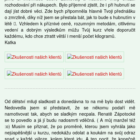
rozhodování při nákupech. Bylo příjemné zjistit, že i při hubnutí se
dají jíst dobré věci. Zde bych připomněla hlavně Tvoji přednášku
o zmrzlině, díky níž jsem se přestala bát, jak to bude s hubnutím v
létě . Vzhledem k příznivé ceně, rozumným metodám, citlivému
vedení a dobrým výsledkům můžu Tvůj kurz vřele doporučit
každému, kdo chce ztratit větší i menší počet kilogramů.
Katka
Od dětství miluji sladkosti a donedávna to na mě bylo dost vidět.
Nedovedla jsem si představit, že se někomu podaří mě
namotivovat tak, abych se sladkým necpala. Renatě Zápotocké
se to povedlo a já jí budu nadosmrti vděčná. ( A můj manžel též
:o) Musím se přiznat, že po proměně, kterou jsem vyhrála jako
nejúspěšnější u kurzu, nedokážu odolat a koukám na svůj odraz
snad v každé výloze, kolem které jdu. A ten pocit, že konečně