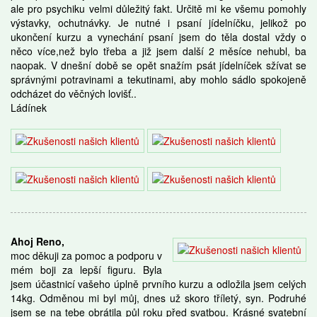
ale pro psychiku velmi důležitý fakt. Určitě mi ke všemu pomohly
výstavky, ochutnávky. Je nutné i psaní jídelníčku, jelikož po
ukončení kurzu a vynechání psaní jsem do těla dostal vždy o
něco více,než bylo třeba a již jsem další 2 měsíce nehubl, ba
naopak. V dnešní době se opět snažím psát jídelníček sžívat se
správnými potravinami a tekutinami, aby mohlo sádlo spokojeně
odcházet do věčných lovišť..
Ládínek
Ahoj Reno,
moc děkuji za pomoc a podporu v
mém boji za lepší figuru. Byla
jsem účastnicí vašeho úplně prvního kurzu a odložila jsem celých
14kg. Odměnou mi byl můj, dnes už skoro tříletý, syn. Podruhé
jsem se na tebe obrátila půl roku před svatbou. Krásné svatební