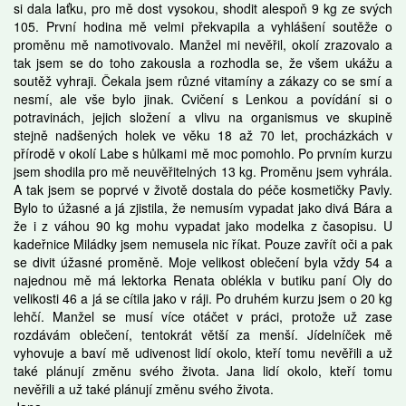
si dala laťku, pro mě dost vysokou, shodit alespoň 9 kg ze svých
105. První hodina mě velmi překvapila a vyhlášení soutěže o
proměnu mě namotivovalo. Manžel mi nevěřil, okolí zrazovalo a
tak jsem se do toho zakousla a rozhodla se, že všem ukážu a
soutěž vyhraji. Čekala jsem různé vitamíny a zákazy co se smí a
nesmí, ale vše bylo jinak. Cvičení s Lenkou a povídání si o
potravinách, jejich složení a vlivu na organismus ve skupině
stejně nadšených holek ve věku 18 až 70 let, procházkách v
přírodě v okolí Labe s hůlkami mě moc pomohlo. Po prvním kurzu
jsem shodila pro mě neuvěřitelných 13 kg. Proměnu jsem vyhrála.
A tak jsem se poprvé v životě dostala do péče kosmetičky Pavly.
Bylo to úžasné a já zjistila, že nemusím vypadat jako divá Bára a
že i z váhou 90 kg mohu vypadat jako modelka z časopisu. U
kadeřnice Miládky jsem nemusela nic říkat. Pouze zavřít oči a pak
se divit úžasné proměně. Moje velikost oblečení byla vždy 54 a
najednou mě má lektorka Renata oblékla v butiku paní Oly do
velikosti 46 a já se cítila jako v ráji. Po druhém kurzu jsem o 20 kg
lehčí. Manžel se musí více otáčet v práci, protože už zase
rozdávám oblečení, tentokrát větší za menší. Jídelníček mě
vyhovuje a baví mě udivenost lidí okolo, kteří tomu nevěřili a už
také plánují změnu svého života. Jana lidí okolo, kteří tomu
nevěřili a už také plánují změnu svého života.