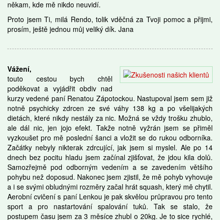
někam, kde mě nikdo neuvidí.
Proto jsem Ti, milá Rendo, tolik vděčná za Tvoji pomoc a přijmi,
prosím, ještě jednou můj veliký dík. Jana
Vážení,
touto cestou bych chtěl
poděkovat a vyjádřit obdiv nad
kurzy vedené paní Renatou Zápotockou. Nastupoval jsem sem již
notně psychicky zdrcen ze své váhy 138 kg a po všelijakých
dietách, které nikdy nestály za nic. Možná se vždy trošku zhublo,
ale dál nic, jen jojo efekt. Takže notně vyžrán jsem se přiměl
vyzkoušet pro mě poslední šanci a vložit se do rukou odborníka.
Začátky nebyly nikterak zdrcující, jak jsem si myslel. Ale po 14
dnech bez pocitu hladu jsem začínal zjišťovat, že jdou kila dolů.
Samozřejmě pod odborným vedením a se zavedením většího
pohybu než doposud. Nakonec jsem zjistil, že mě pohyb vyhovuje
a i se svými obludnými rozměry začal hrát squash, který mě chytil.
Aerobní cvičení s paní Lenkou je pak skvělou průpravou pro tento
sport a pro nastartování spalování tuků. Tak se stalo, že
postupem času jsem za 3 měsíce zhubl o 20kg. Je to sice rychlé,