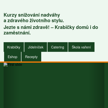
Kurzy snižování nadváhy
a zdravého životního stylu.
Jezte s námi zdravě! – Krabičky domů i do
Krabičky do
zaměstnání.
zaměstnání i do
Krabičky
Jídelníček
Catering
Škola vaření
domu.
Eshop
Recepty