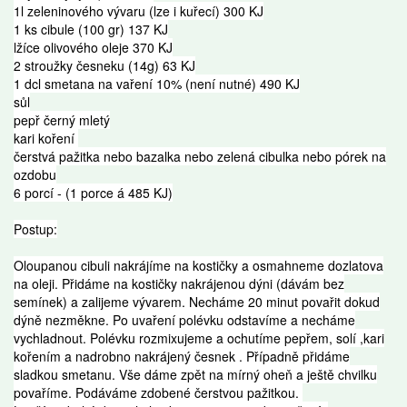
1l zeleninového vývaru (lze i kuřecí) 300 KJ
1 ks cibule (100 gr) 137 KJ
lžíce olivového oleje 370 KJ
2 stroužky česneku (14g) 63 KJ
1 dcl smetana na vaření 10% (není nutné) 490 KJ
sůl
pepř černý mletý
kari koření
čerstvá pažitka nebo bazalka nebo zelená cibulka nebo pórek na
ozdobu
6 porcí - (1 porce á 485 KJ)
Postup:
Oloupanou cibuli nakrájíme na kostičky a osmahneme dozlatova
na oleji. Přidáme na kostičky nakrájenou dýni (dávám bez
semínek) a zalijeme vývarem. Necháme 20 minut povařit dokud
dýně nezměkne. Po uvaření polévku odstavíme a necháme
vychladnout. Polévku rozmixujeme a ochutíme pepřem, solí ,kari
kořením a nadrobno nakrájený česnek . Případně přidáme
sladkou smetanu. Vše dáme zpět na mírný oheň a ještě chvilku
povaříme. Podáváme zdobené čerstvou pažitkou.