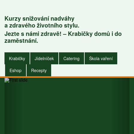
Kurzy snižování nadváhy
a zdravého životního stylu.
Jezte s námi zdravě! – Krabičky domů i do
Krabičky do
zaměstnání.
zaměstnání i do
Krabičky
Jídelníček
Catering
Škola vaření
domu.
Eshop
Recepty