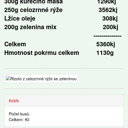
300g kuřecího masa 1290kj
250g celozrnné rýže 3562kj
Lžíce oleje 308kj
200g zelenina mix 200kj
--------------
Celkem 5360kj
Hmotnost pokrmu celkem 1130g
Recepty
Košík
Počet kusů:
Celkem: Kč