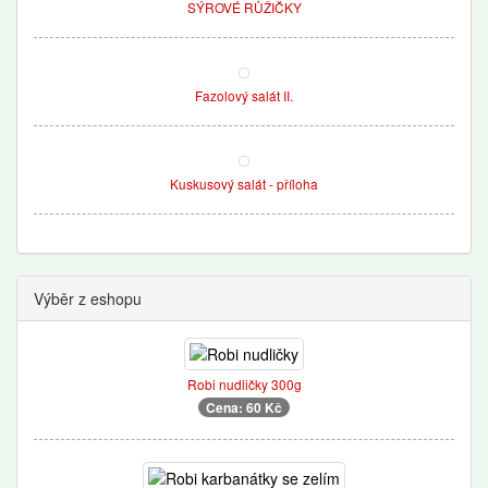
SÝROVÉ RŮŽIČKY
Fazolový salát II.
Kuskusový salát - příloha
Výběr z eshopu
Robi nudličky 300g
Cena: 60 Kč