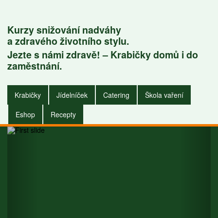
Kurzy snižování nadváhy
a zdravého životního stylu.
Jezte s námi zdravě! – Krabičky domů i do
Krabičky do
zaměstnání.
zaměstnání i do
Krabičky
Jídelníček
Catering
Škola vaření
domu.
Eshop
Recepty