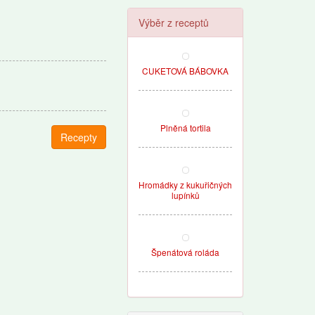
Výběr z receptů
CUKETOVÁ BÁBOVKA
Plněná tortila
Recepty
Hromádky z kukuřičných
lupínků
Špenátová roláda