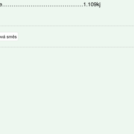
orce…………………………………….1.109kj