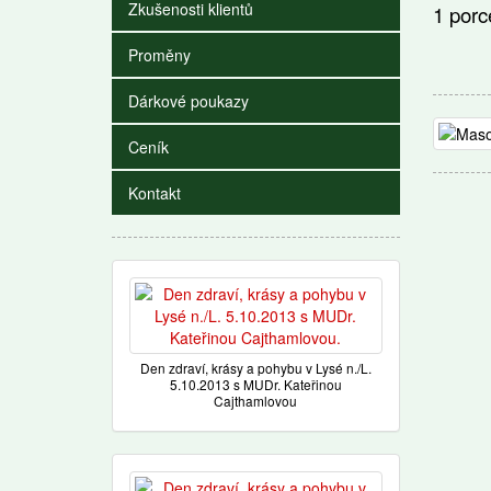
Zkušenosti klientů
1 p
Proměny
Dárkové poukazy
Ceník
Kontakt
Den zdraví, krásy a pohybu v Lysé n./L.
5.10.2013 s MUDr. Kateřinou
Cajthamlovou