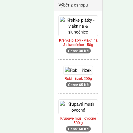
Výběr z eshopu
Křehké plátky - vláknina
& slunečnice 150g
Cena: 30 Kč
Robi - řízek 200g
Cena: 65 Kč
Křupavé müsli ovocné
500 g
Cena: 60 Kč