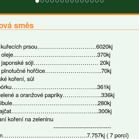
ová směs
g kuřecích prsou…………………………6020kj
íce oleje…………………………………….370kj
íce japonské sóji…………………………… 20kj
ce plnotučné hořčice………………………..70kj
ké koření, sůl
 pórku……………………………………..361kj
zelené a oranžové papriky………………..336kj
 cibule……………………………………..280kj
 rajčat……………………………………...300kj
aní koření na zeleninu
---------------------------
em…………………………………….7.757kj ( 7 porcí)