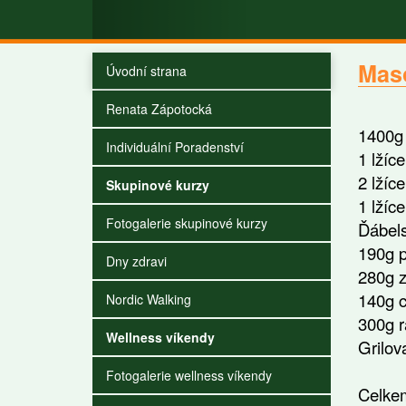
Mas
Úvodní strana
Renata Zápotocká
1400
Individuální Poradenství
1 lž
2 lž
Skupinové kurzy
1 lží
Fotogalerie skupinové kurzy
Ďábels
190g
Dny zdravi
280g 
140g
Nordic Walking
300g
Wellness víkendy
Grilov
----
Fotogalerie wellness víkendy
Celk