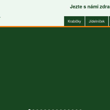
Jezte s námi zdr
Krabičky do zaměstnání i do domu
.
Krabičky
Jídelníček