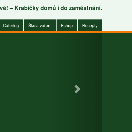
avě! – Krabičky domů i do zaměstnání.
.
Catering
Škola vaření
Eshop
Recepty